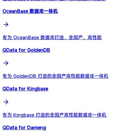
OceanBase 数据库一体机
专为 OceanBase 数据库打造，全国产、高性能
QData for GoldenDB
专为 GoldenDB 打造的全国产高性能数据库一体机
QData for Kingbase
专为 Kingbase 打造的全国产高性能数据库一体机
QData for Dameng